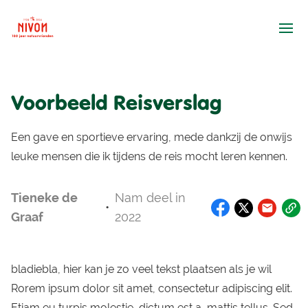
Ope
Voorbeeld Reisverslag
Een gave en sportieve ervaring, mede dankzij de onwijs
leuke mensen die ik tijdens de reis mocht leren kennen.
Tieneke de
Nam deel in
•
Graaf
2022
bladiebla, hier kan je zo veel tekst plaatsen als je wil
Rorem ipsum dolor sit amet, consectetur adipiscing elit.
Etiam eu turpis molestie, dictum est a, mattis tellus. Sed