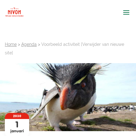
Ope
Home
>
Agenda
>
Voorbeeld activiteit [Verwijder van nieuwe
site]
2030
1
januari