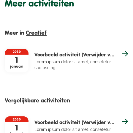
Meer activiteiten
Meer in
Creatief
2030
Voorbeeld activiteit [Verwijder van
1
Lorem ipsum dolor sit amet, consetetur
nieuwe site]
januari
sadipscing ...
Vergelijkbare activiteiten
2030
Voorbeeld activiteit [Verwijder van
1
Lorem ipsum dolor sit amet, consetetur
nieuwe site]